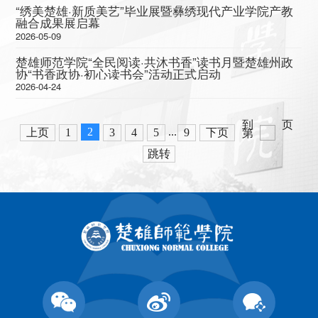
“绣美楚雄·新质美艺”毕业展暨彝绣现代产业学院产教
融合成果展启幕
2026-05-09
楚雄师范学院“全民阅读·共沐书香”读书月暨楚雄州政
协“书香政协·初心读书会”活动正式启动
2026-04-24
到
页
2
...
上页
1
3
4
5
9
下页
第
跳转