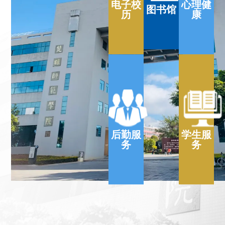
电子校
心理健
图书馆
历
康
后勤服
学生服
务
务