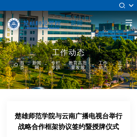
工作动态
首
新闻
专栏
教育高质
工作
正
页
网
专题
量发展
动态
文
楚雄师范学院与云南广播电视台举行
战略合作框架协议签约暨授牌仪式