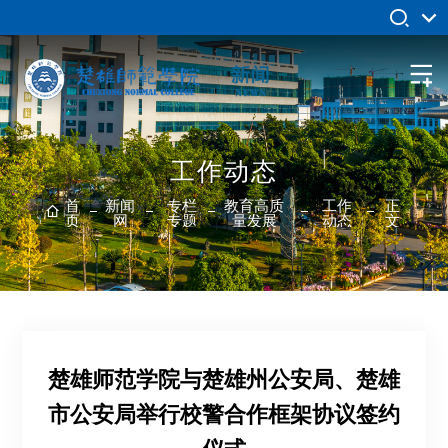
工作动态
首
新闻
专栏
教育高质
工作
正
页
网
专题
量发展
动态
文
楚雄师范学院与楚雄州公安局、楚雄
市公安局举行校警合作框架协议签约