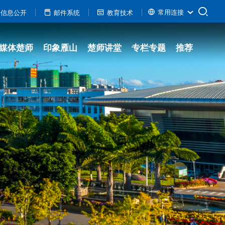
信息公开
邮件系统
教育技术
常用连接
媒体楚师
印象雁山
楚师讲堂
专栏专题
推荐